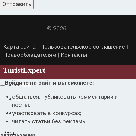
© 2026
Карта сайта
|
Пользовательское соглашение
|
Правообладателям
|
Контакты
Turist
Expert
Войдите на сайт и вы сможете:
СТРАНЫ
общаться, публиковать комментарии и
ГОРОДА
посты;
участвовать в конкурсах;
МЕСТА
читать статьи без рекламы.
Вход
Авторизация